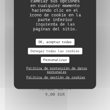
cambiar sus opciones
beurre persil
en cualquier momento
35,00 EUR
haciendo clic en el
icono de cookie en la
parte inferior
izquierda de las
Côte de bœuf de Normandie (2/3
páginas del sitio.
pers), pommes de terre et
beurre persil
OK, aceptar todas
90,00 EUR
Denegar todas las cookies
Personalizar
DESSERTS
Política de protección de datos
personales
Política de gestión de cookies
Assiette de fromage du moment,
salade du 94
9,00 EUR