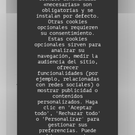
«necesarias» son
sauce pil pil, ratatouille du
obligatorias y se
94 froide
instalan por defecto.
30,00 EUR
Otras cookies
opcionales requieren
su consentimiento.
Estas cookies
Echine de cochon panée,
opcionales sirven para
tonkatsu, haricots verts du 94
analizar su
navegación, medir la
et pickles
audiencia del sitio,
22,00 EUR
ofrecer
funcionalidades (por
ejemplo, relacionadas
con redes sociales) o
Tartare de bœuf, sauce tonnato,
mostrar publicidad o
pdt, câpres et citron
contenidos
DAME NATION LE RESTO
28,00 EUR
personalizados. Haga
clic en 'Aceptar
todo', 'Rechazar todo'
o 'Personalizar' para
Faux-filet de bœuf de
gestionar sus
Normandie, pommes de terre et
preferencias. Puede