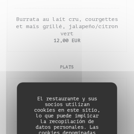
Burrata au lait cru, courgettes
et maïs grillé, jalapeño/citron
vert
12,00 EUR
PLATS
Aubergine confite du 94, ajo
blanco, harissa douce maison,
El restaurante y sus
salsa verde
socios utilizan
cookies en este sitio,
20,00 EUR
lo que puede implicar
la recopilación de
datos personales. Las
Thon blanc de ligne mi-cuit,
cookies denominadas