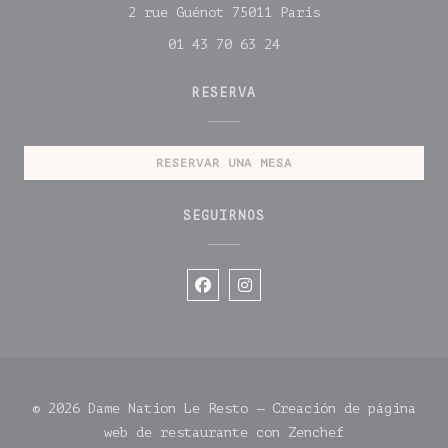
((abre en una nu
2 rue Guénot 75011 Paris
01 43 70 63 24
RESERVA
RESERVAR UNA MESA
SEGUIRNOS
Facebook ((abre en una n
Instagram ((abre en 
© 2026 Dame Nation Le Resto — Creación de página
((abre en una
web de restaurante con
Zenchef