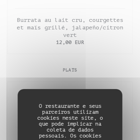
Burrata au lait cru, courgettes
et maïs grillé, jalapeño/citron
vert
12,00 EUR
PLATS
Aubergine confite du 94, ajo
blanco, harissa douce maison,
O restaurante e seus
salsa verde
parceiros utilizam
20,00 EUR
cookies neste site, o
que pode implicar na
coleta de dados
pessoais. Os cookies
Thon blanc de ligne mi-cuit,