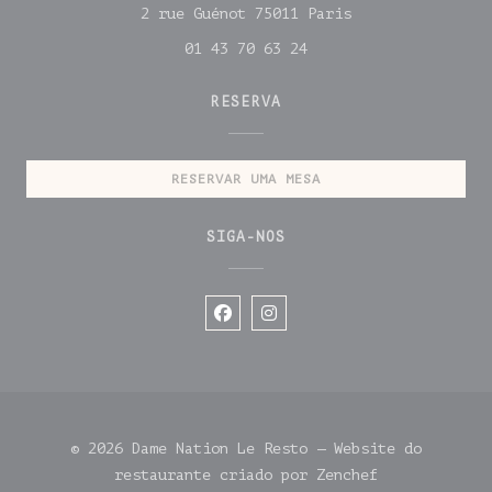
((abre numa nova
2 rue Guénot 75011 Paris
01 43 70 63 24
RESERVA
RESERVAR UMA MESA
SIGA-NOS
Facebook ((abre numa nov
Instagram ((abre num
© 2026 Dame Nation Le Resto — Website do
((abre numa n
restaurante criado por
Zenchef