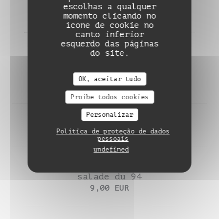
beurre persil
escolhas a qualquer
35,00 EUR
momento clicando no
ícone de cookie no
canto inferior
esquerdo das páginas
Côte de bœuf de Normandie (2/3
do site.
pers), pommes de terre et
beurre persil
OK, aceitar tudo
90,00 EUR
Proíbe todos cookies
Personalizar
DESSERTS
Política de proteção de dados
pessoais
undefined
Assiette de fromage du moment,
salade du 94
9,00 EUR