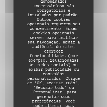
denominados
sauce pil pil, ratatouille du
«necessários» são
94 froide
obrigatórios e
instalados por padrão.
30,00 EUR
Outros cookies
opcionais requerem seu
consentimento. Esses
cookies opcionais
Echine de cochon panée,
servem para analisar
tonkatsu, haricots verts du 94
sua navegação, medir a
et pickles
audiência do site,
22,00 EUR
oferecer
funcionalidades (por
exemplo, relacionadas
às redes sociais) ou
Tartare de bœuf, sauce tonnato,
exibir publicidade ou
pdt, câpres et citron
conteúdos
DAME NATION LE RESTO
personalizados. Clique
28,00 EUR
em 'OK, aceitar tudo',
'Recusar tudo' ou
'Personalizar' para
gerenciar suas
Faux-filet de bœuf de
preferências. Você
Normandie, pommes de terre et
pode alterar suas