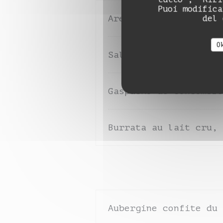
Puoi modifica
Arepa de poulpe, sals
del 
O
Salade de tomates du 
Gaspacho de concombre
Burrata au lait cru, 
Aubergine confite du 