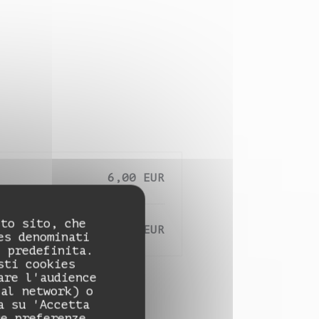
6,00 EUR
sto sito, che
6,00 EUR
es denominati
e predefinita.
sti cookies
are l'audience
ial network) o
a su 'Accetta
ue preferenze.