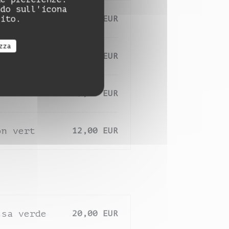
ndo sull'icona
sito.
15,00 EUR
zza
9,00 EUR
9,00 EUR
on vert
12,00 EUR
lsa verde
20,00 EUR