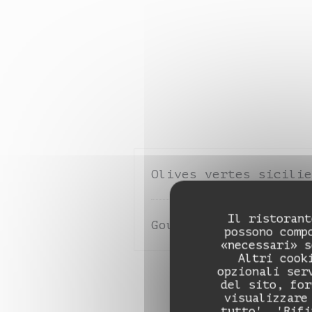
Olives vertes sicilie
Il ristorant
Gouda'péro (dès de go
possono comp
«necessari» s
Altri cook
opzionali ser
del sito, for
visualizzare
tutto', 'Rifi