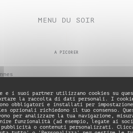
MENU DU SOIR
A PICORER
nnes
e e i suoi partner utilizzano cookies su que
uda vieux)
ortare la raccolta di dati personali. I cooki
ono obbligatori e installati per impostazion
ies opzionali richiedono il tuo consenso. Que
vono per analizzare la tua navigazione, misur
nire funzionalità (ad esempio, legate ai soc
ENTRÉES
 pubblicità o contenuti personalizzati. Clicc
uta tutto' o 'Personalizza' per gestire le t