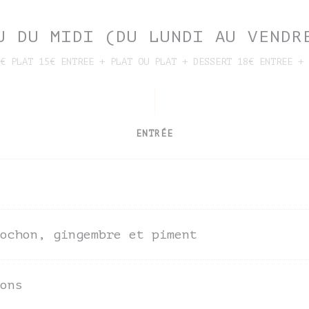
U DU MIDI (DU LUNDI AU VENDR
€ PLAT 15€ ENTREE + PLAT OU PLAT + DESSERT 18€ ENTREE + 
ENTRÉE
ochon, gingembre et piment
ons