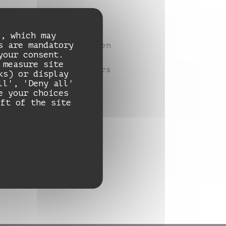
bordable du 11e
e, which may
s are mandatory
ous prouve que le bien
your consent.
st un restaurant
 measure site
n savoureuse à travers
ks) or display
 pour fil rouge la
ll', 'Deny all'
e your choices
eft of the site