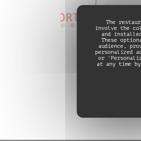
31/
Da
ar
The restaur
involve the co
C'e
and installe
man
These option
cha
audience, pro
une
personalized a
or 'Personali
gou
at any time by
R