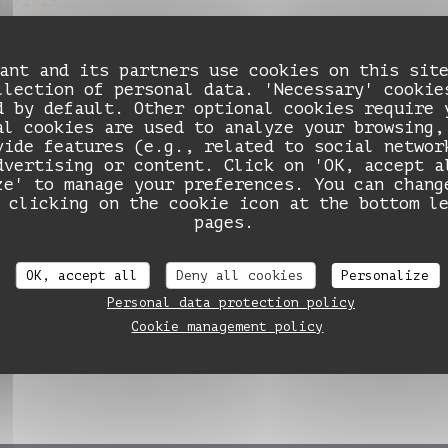
07/2025
me Nation, le restaurant de quartier a
rondissement
ant and its partners use cookies on this sit
llection of personal data. 'Necessary' cookie
st la bonne adresse de quartier à Paris qui n
d by default. Other optional cookies require 
ger pour pas cher est possible. Dame Nation e
al cookies are used to analyze your browsing,
leureux qui nous propose une cuisine de saiso
vide features (e.g., related to social networ
 carte qui évolue selon les inspirations avec
dvertising or content. Click on 'OK, accept a
ze' to manage your preferences. You can chang
rmandise et le réconfort.
DAME NATION LE RESTO
 clicking on the cookie icon at the bottom l
pages.
((OPENS IN A NEW WINDOW))
EAD THE ARTICLE
OK, accept all
Deny all cookies
Personalize
Personal data protection policy
Cookie management policy