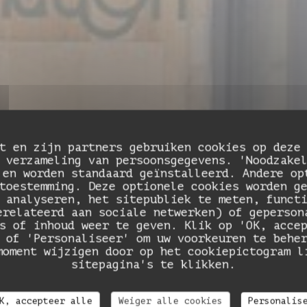
t en zijn partners gebruiken cookies op deze
 verzameling van persoonsgegevens. 'Noodzake
 en worden standaard geïnstalleerd. Andere op
toestemming. Deze optionele cookies worden g
 analyseren, het sitepubliek te meten, funct
erelateerd aan sociale netwerken) of geperson
MARKTKEUKEN
•
PARIS
s of inhoud weer te geven. Klik op 'OK, acce
 of 'Personaliseer' om uw voorkeuren te behe
DAME NATION LE RESTO
me Nation Le Re
moment wijzigen door op het cookiepictogram l
sitepagina's te klikken.
RESERVEER EEN TAFEL
K, accepteer alle
Weiger alle cookies
Personalis