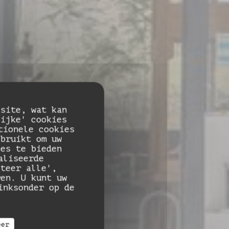
 site, wat kan
lijke' cookies
tionele cookies
ebruikt om uw
ies te bieden
aliseerde
pteer alle',
ren. U kunt uw
sto
inksonder op de
eer