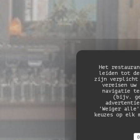
Het restauran
leiden tot de
zijn verplicht
vereisen uw 
navigatie te
(bijv. g
advertentie
'Weiger alle'
Da
keuzes op elk 
O